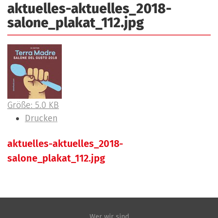
aktuelles-aktuelles_2018-
a
r
n
salone_plakat_112.jpg
-
d
A
n
m
e
l
d
Z
Größe: 5.0 KB
u
e
I
Drucken
n
i
n
g
aktuelles-aktuelles_2018-
g
h
N
e
a
salone_plakat_112.jpg
a
B
l
v
i
t
i
l
s
d
p
g
Wer wir sind