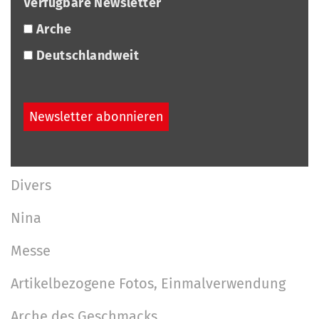
Verfügbare Newsletter
Arche
Deutschlandweit
Divers
N
a
Nina
v
Messe
i
Artikelbezogene Fotos, Einmalverwendung
g
a
Arche des Geschmacks