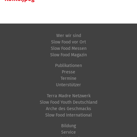
Wer wir sind
Slow Food vor Ort
Slow Food Messen
Slow Food Magazin
Publikationen
Presse
Termine
Unterstützer
Terra Madre Netzwerk
Slow Food Youth Deutschland
Arche des Geschmacks
Slow Food International
Bildung
Service