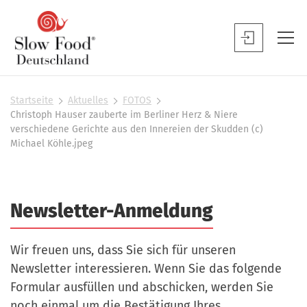
S
l
S
o
l
w
o
F
w
Startseite
Aktuelles
FOTOS
S
o
Christoph Hauser zauberte im Berliner Herz & Niere
F
i
o
verschiedene Gerichte aus den Innereien der Skudden (c)
o
e
Michael Köhle.jpeg
d
s
o
D
i
d
n
e
B
d
u
Newsletter-Anmeldung
h
e
t
i
n
e
s
u
Wir freuen uns, dass Sie sich für unseren
r
c
t
Newsletter interessieren. Wenn Sie das folgende
h
z
Formular ausfüllen und abschicken, werden Sie
l
e
noch einmal um die Bestätigung Ihres