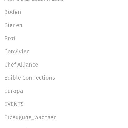
t
Boden
i
o
Bienen
n
Brot
Convivien
Chef Alliance
Edible Connections
Europa
EVENTS
Erzeugung_wachsen