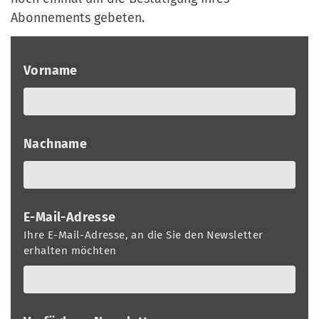
a
r
Abonnements gebeten.
n
-
d
A
Vorname
n
m
e
l
Nachname
d
u
n
g
E-Mail-Adresse
Ihre E-Mail-Adresse, an die Sie den Newsletter
erhalten möchten