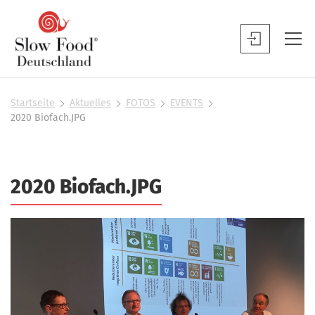
S
l
S
o
l
w
o
F
w
Startseite
Aktuelles
FOTOS
EVENTS
S
o
2020 Biofach.JPG
F
i
o
o
e
d
s
o
D
i
d
2020 Biofach.JPG
n
e
B
d
u
h
e
t
i
n
e
s
u
r
c
t
h
z
l
e