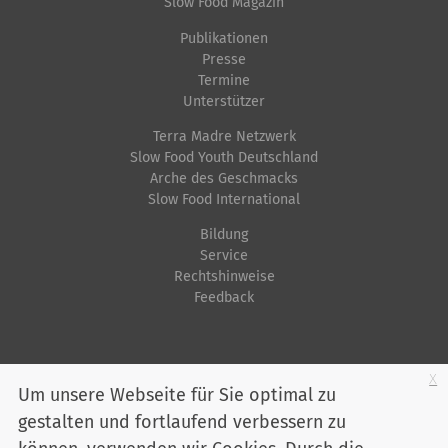
Slow Food Magazin
n
z
t
v
i
Publikationen
i
Presse
o
f
Termine
l
i
o
Unterstützer
l
s
n
Terra Madre Netzwerk
e
c
Slow Food Youth Deutschland
r
h
Arche des Geschmacks
G
e
Slow Food International
r
A
Bildung
ö
k
Service
ß
t
Rechtshinweise
Feedback
e
i
…
o
n
Startseite
Impressum
Datenschutz
Kontakt
Jobs
Sitemap
x
e
Um unsere Webseite für Sie optimal zu
n
gestalten und fortlaufend verbessern zu
Youtube
Facebook
Instagram
LinkedIn
Bluesky