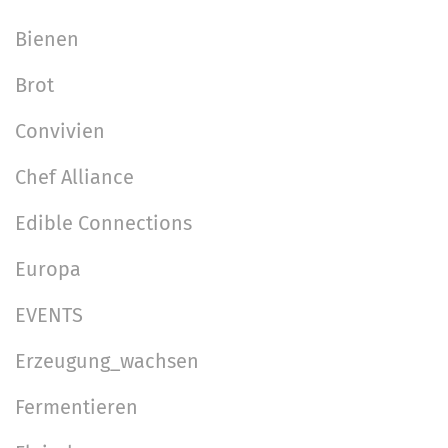
i
o
f
l
i
o
Bienen
l
s
n
Brot
e
c
r
h
Convivien
G
e
r
A
Chef Alliance
ö
k
Edible Connections
ß
t
e
i
Europa
…
o
n
EVENTS
e
n
Erzeugung_wachsen
Fermentieren