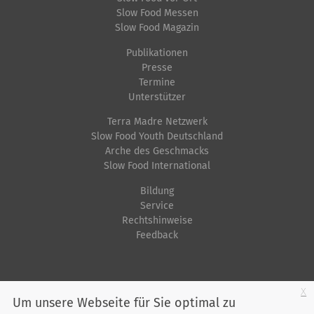
Slow Food Messen
Slow Food Magazin
Publikationen
Presse
Termine
Unterstützer
Terra Madre Netzwerk
Slow Food Youth Deutschland
Arche des Geschmacks
Slow Food International
Bildung
Service
Rechtshinweise
Feedback
Startseite
Impressum
Datenschutz
Kontakt
Jobs
Sitemap
x
Um unsere Webseite für Sie optimal zu