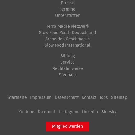
l
i
Presse
o
Termine
l
s
n
Unterstützer
e
c
Terra Madre Netzwerk
r
h
Slow Food Youth Deutschland
G
e
Arche des Geschmacks
r
A
Slow Food International
ö
k
Bildung
ß
t
Service
e
i
Rechtshinweise
Feedback
…
o
n
e
Startseite
Impressum
Datenschutz
Kontakt
Jobs
Sitemap
n
Youtube
Facebook
Instagram
LinkedIn
Bluesky
Mitglied werden