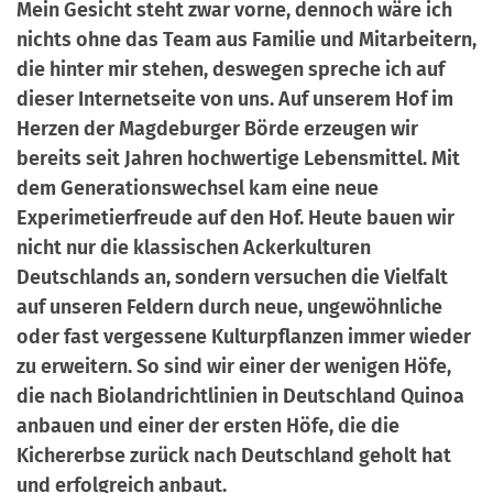
Mein Gesicht steht zwar vorne, dennoch wäre ich
a
r
nichts ohne das Team aus Familie und Mitarbeitern,
n
-
die hinter mir stehen, deswegen spreche ich auf
d
A
dieser Internetseite von uns. Auf unserem Hof im
n
Herzen der Magdeburger Börde erzeugen wir
m
bereits seit Jahren hochwertige Lebensmittel. Mit
e
dem Generationswechsel kam eine neue
l
Experimetierfreude auf den Hof. Heute bauen wir
d
nicht nur die klassischen Ackerkulturen
u
Deutschlands an, sondern versuchen die Vielfalt
n
auf unseren Feldern durch neue, ungewöhnliche
g
oder fast vergessene Kulturpflanzen immer wieder
zu erweitern. So sind wir einer der wenigen Höfe,
die nach Biolandrichtlinien in Deutschland Quinoa
anbauen und einer der ersten Höfe, die die
Kichererbse zurück nach Deutschland geholt hat
und erfolgreich anbaut.