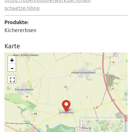
https://openfoodnetwork.de/jonas-
schaetze/shop
Produkte:
Kichererbsen
Karte
+
-