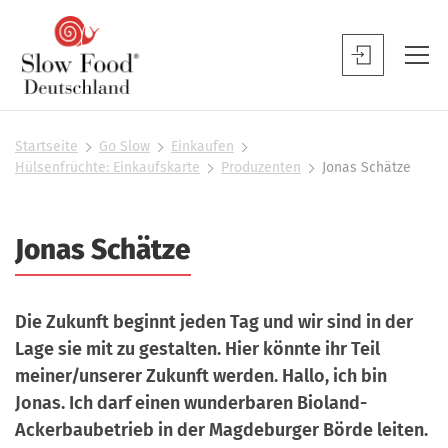
S
l
S
o
l
w
o
F
w
Startseite
Go Slow
Einkaufen
S
o
Hülsenfrüchte: Einkaufskarte
Produzenten
Jonas Schätze
F
i
o
o
e
d
s
o
Jonas Schätze
D
i
d
n
e
B
d
u
h
e
Die Zukunft beginnt jeden Tag und wir sind in der
t
i
n
Lage sie mit zu gestalten. Hier könnte ihr Teil
e
s
u
r
meiner/unserer Zukunft werden. Hallo, ich bin
c
t
Jonas. Ich darf einen wunderbaren Bioland-
h
z
Ackerbaubetrieb in der Magdeburger Börde leiten.
l
e