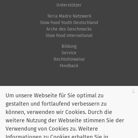
f
Unterstützer
i
Terra Madre Netzwerk
s
Slow Food Youth Deutschland
Arche des Geschmacks
c
Slow Food International
h
e
Bildung
Service
A
Rechtshinweise
k
Feedback
t
i
o
Startseite
Impressum
Datenschutz
Kontakt
Jobs
Sitemap
x
Um unsere Webseite für Sie optimal zu
n
gestalten und fortlaufend verbessern zu
Youtube
Facebook
Instagram
LinkedIn
Bluesky
e
können, verwenden wir Cookies. Durch die
n
Mitglied werden
weitere Nutzung der Webseite stimmen Sie der
Verwendung von Cookies zu. Weitere
Informationen zu Cookies erhalten Sie in
Slow Food Deutschland e. V. - Marienstraße 30 - 10117 Berlin