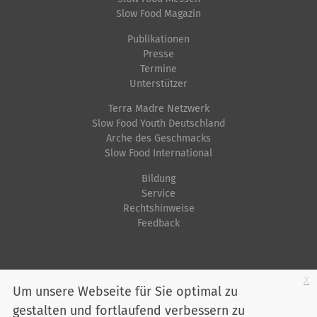
Slow Food Magazin
Publikationen
Presse
Termine
Unterstützer
Terra Madre Netzwerk
Slow Food Youth Deutschland
Arche des Geschmacks
Slow Food International
Bildung
Service
Rechtshinweise
Feedback
Startseite
Impressum
Datenschutz
Kontakt
Jobs
Sitemap
x
Um unsere Webseite für Sie optimal zu
gestalten und fortlaufend verbessern zu
Youtube
Facebook
Instagram
LinkedIn
Bluesky