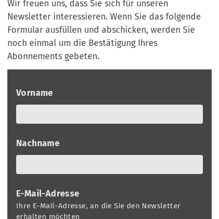
Wir freuen uns, dass Sie sich für unseren
a
r
Newsletter interessieren. Wenn Sie das folgende
n
-
Formular ausfüllen und abschicken, werden Sie
d
A
noch einmal um die Bestätigung Ihres
n
Abonnements gebeten.
m
e
l
Vorname
d
u
n
Nachname
g
E-Mail-Adresse
Ihre E-Mail-Adresse, an die Sie den Newsletter
erhalten möchten