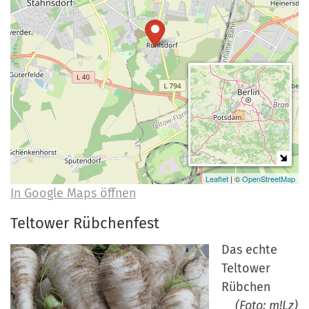
a
r
n
-
d
A
n
m
e
l
d
u
Leaflet
| ©
OpenStreetMap
n
In Google Maps öffnen
g
Teltower Rübchenfest
Das echte
Teltower
Rübchen
(Foto: m!Lz)