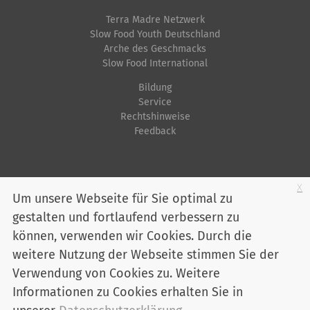
l
s
n
Terra Madre Netzwerk
e
c
Slow Food Youth Deutschland
r
h
Arche des Geschmacks
G
e
Slow Food International
r
A
Bildung
ö
k
Service
ß
t
Rechtshinweise
Feedback
e
i
…
o
n
Startseite
Impressum
Datenschutz
Kontakt
Jobs
Sitemap
x
e
Um unsere Webseite für Sie optimal zu
n
gestalten und fortlaufend verbessern zu
Youtube
Facebook
Instagram
LinkedIn
Bluesky
können, verwenden wir Cookies. Durch die
Mitglied werden
weitere Nutzung der Webseite stimmen Sie der
Verwendung von Cookies zu. Weitere
Informationen zu Cookies erhalten Sie in
Slow Food Deutschland e. V. - Marienstraße 30 - 10117 Berlin
Telefon:
030 / 2 00 04 75-0