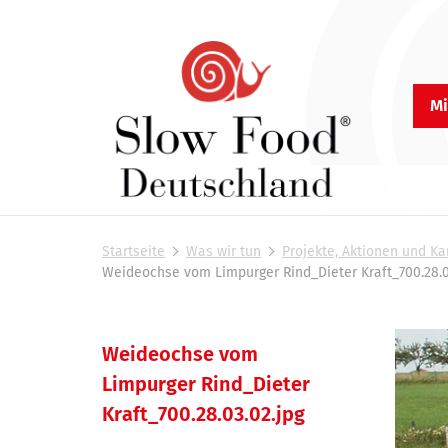
Mi
S
l
Startseite
Was wir tun
Projekte, Aktionen und 
o
S
Weideochse vom Limpurger Rind_Dieter Kraft_700.28.0
i
w
e
F
s
o
i
Weideochse vom
N
n
o
Limpurger Rind_Dieter
a
d
d
h
Kraft_700.28.03.02.jpg
v
D
i