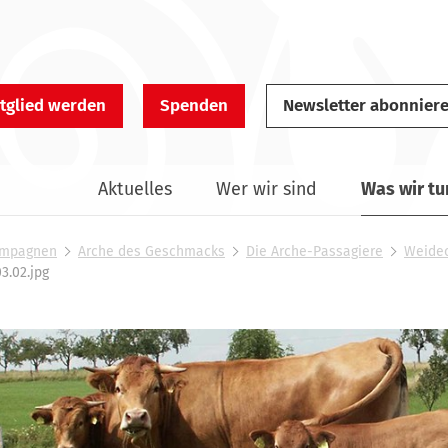
tglied werden
Spenden
Newsletter abonnier
Aktuelles
Wer wir sind
Was wir tu
Kampagnen
Arche des Geschmacks
Die Arche-Passagiere
Weideo
3.02.jpg