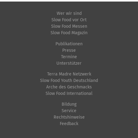
i
Wer wir sind
g
Slow Food vor Ort
Slow Food Messen
a
Slow Food Magazin
t
Publikationen
i
Presse
Termine
o
Unterstützer
n
Terra Madre Netzwerk
Slow Food Youth Deutschland
Arche des Geschmacks
Slow Food International
Bildung
Service
Rechtshinweise
Feedback