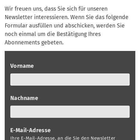
a
r
Wir freuen uns, dass Sie sich für unseren
n
-
Newsletter interessieren. Wenn Sie das folgende
d
A
Formular ausfüllen und abschicken, werden Sie
n
noch einmal um die Bestätigung Ihres
m
Abonnements gebeten.
e
l
Vorname
d
u
n
g
Nachname
E-Mail-Adresse
Ihre E-Mail-Adresse, an die Sie den Newsletter