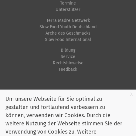
c
n
Termine
h
Unterstützer
e
Terra Madre Netzwerk
A
Slow Food Youth Deutschland
k
Arche des Geschmacks
Slow Food International
t
i
Bildung
Service
o
Rechtshinweise
n
Feedback
e
n
Startseite
Impressum
Datenschutz
Kontakt
Jobs
Sitemap
x
Um unsere Webseite für Sie optimal zu
gestalten und fortlaufend verbessern zu
Youtube
Facebook
Instagram
LinkedIn
Bluesky
können, verwenden wir Cookies. Durch die
Mitglied werden
weitere Nutzung der Webseite stimmen Sie der
Verwendung von Cookies zu. Weitere