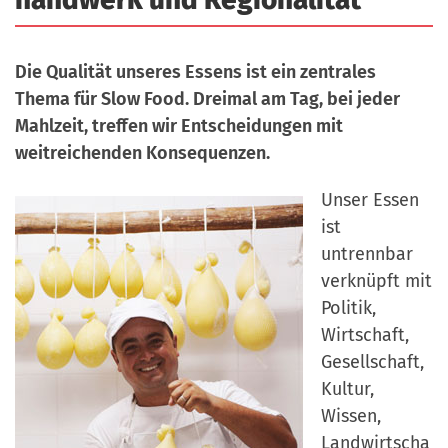
a
r
n
-
d
Die Qualität unseres Essens ist ein zentrales
A
Thema für Slow Food. Dreimal am Tag, bei jeder
n
Mahlzeit, treffen wir Entscheidungen mit
m
weitreichenden Konsequenzen.
e
l
Unser Essen
d
ist
u
untrennbar
n
verknüpft mit
g
Politik,
Wirtschaft,
Gesellschaft,
Kultur,
Wissen,
Landwirtscha