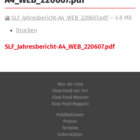
a
r
n
-
SLF_Jahresbericht-A4_WEB_220607.pdf
— 6.8 MB
d
A
I
Drucken
n
n
m
SLF_Jahresbericht-A4_WEB_220607.pdf
h
N
e
a
a
l
l
d
v
t
u
i
s
n
Wer wir sind
p
g
Slow Food vor Ort
g
e
Slow Food Messen
a
Slow Food Magazin
z
t
i
Publikationen
i
Presse
f
Termine
i
o
Unterstützer
s