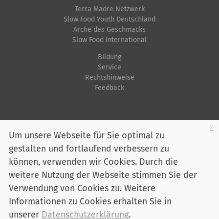
n
Terra Madre Netzwerk
c
Slow Food Youth Deutschland
h
Arche des Geschmacks
e
Slow Food International
A
Bildung
k
Service
t
Rechtshinweise
Feedback
i
o
n
Startseite
Impressum
Datenschutz
Kontakt
Jobs
Sitemap
x
e
Um unsere Webseite für Sie optimal zu
n
gestalten und fortlaufend verbessern zu
Youtube
Facebook
Instagram
LinkedIn
Bluesky
können, verwenden wir Cookies. Durch die
Mitglied werden
weitere Nutzung der Webseite stimmen Sie der
Verwendung von Cookies zu. Weitere
Informationen zu Cookies erhalten Sie in
Slow Food Deutschland e. V. - Marienstraße 30 - 10117 Berlin
Telefon:
030 / 2 00 04 75-0
unserer
Datenschutzerklärung
.