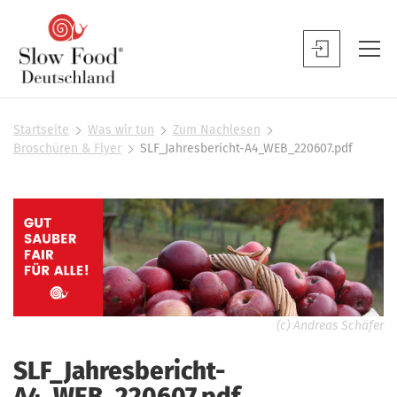
S
l
S
o
l
w
o
F
w
Startseite
Was wir tun
Zum Nachlesen
S
o
Broschüren & Flyer
SLF_Jahresbericht-A4_WEB_220607.pdf
F
i
o
o
e
d
s
o
D
i
d
n
e
B
d
u
h
e
t
i
n
e
s
u
(c) Andreas Schäfer
r
c
t
h
SLF_Jahresbericht-
z
l
A4_WEB_220607.pdf
e