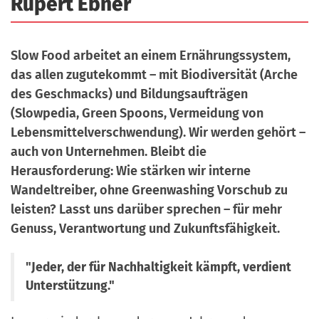
Rupert Ebner
a
r
n
-
d
A
Slow Food arbeitet an einem Ernährungssystem,
n
das allen zugutekommt – mit Biodiversität (Arche
m
des Geschmacks) und Bildungsaufträgen
e
(Slowpedia, Green Spoons, Vermeidung von
l
Lebensmittelverschwendung). Wir werden gehört –
d
auch von Unternehmen. Bleibt die
u
Herausforderung: Wie stärken wir interne
n
Wandeltreiber, ohne Greenwashing Vorschub zu
g
leisten? Lasst uns darüber sprechen – für mehr
Genuss, Verantwortung und Zukunftsfähigkeit.
"Jeder, der für Nachhaltigkeit kämpft, verdient
Unterstützung."