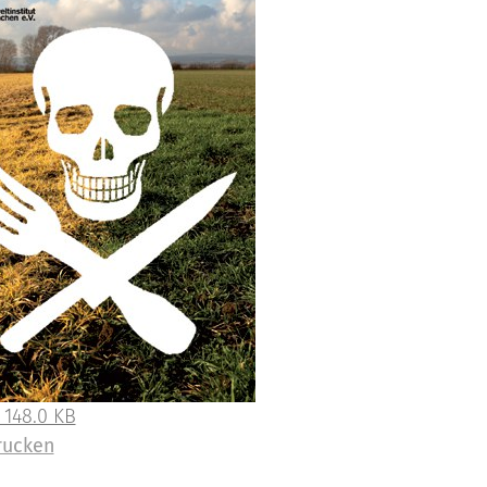
 148.0 KB
rucken