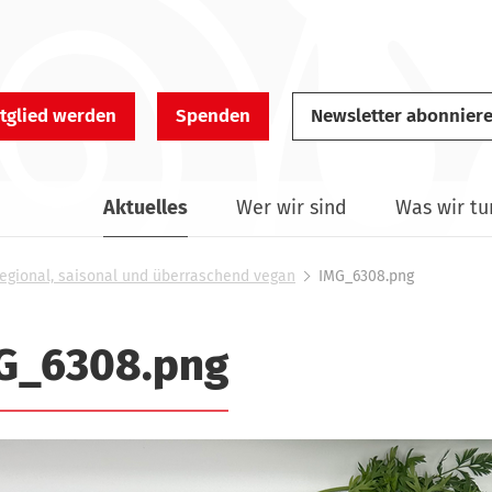
tglied werden
Spenden
Newsletter abonnier
Aktuelles
Wer wir sind
Was wir tu
Regional, saisonal und überraschend vegan
IMG_6308.png
G_6308.png