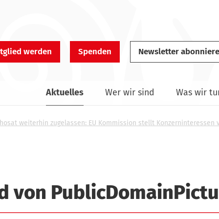
tglied werden
Spenden
Newsletter abonnier
Aktuelles
Wer wir sind
Was wir tu
hosat weiterhin zugelassen: EU Kommission stellt Konzerninteressen 
ld von PublicDomainPictu