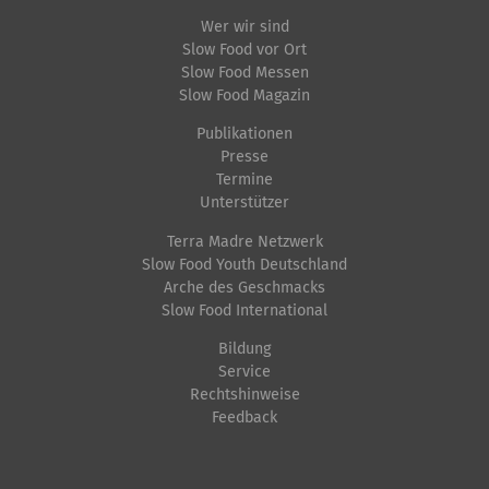
d
p
g
Wer wir sind
i
e
a
Slow Food vor Ort
n
z
Slow Food Messen
t
Slow Food Magazin
v
i
i
o
f
Publikationen
l
i
Presse
o
Termine
l
s
n
Unterstützer
e
c
Terra Madre Netzwerk
r
h
Slow Food Youth Deutschland
G
e
Arche des Geschmacks
r
A
Slow Food International
ö
k
Bildung
ß
t
Service
e
i
Rechtshinweise
Feedback
…
o
n
e