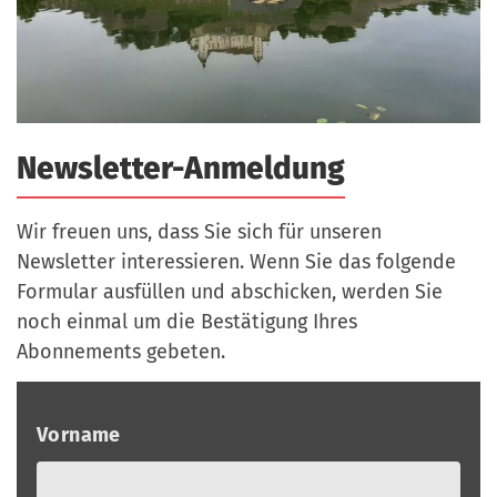
a
r
n
-
d
A
n
m
Newsletter-Anmeldung
e
l
Wir freuen uns, dass Sie sich für unseren
d
Newsletter interessieren. Wenn Sie das folgende
u
Formular ausfüllen und abschicken, werden Sie
n
noch einmal um die Bestätigung Ihres
g
Abonnements gebeten.
Vorname