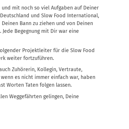
e
z
h und mit noch so viel Aufgaben auf Deiner
n
e
d Deutschland und Slow Food International,
r
n Deinen Bann zu ziehen und von Deinen
-
 Jede Begegnung mit Dir war eine
A
n
folgender Projektleiter für die Slow Food
m
rk weiter fortzuführen.
e
l
uch Zuhörerin, Kollegin, Vertraute,
d
h wenn es nicht immer einfach war, haben
u
t Worten Taten folgen lassen.
n
 allen Weggefährten gelingen, Deine
g