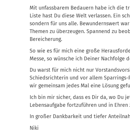
e
e
r
Mit unfassbarem Bedauern habe ich die tra
u
Liste hast Du diese Welt verlassen. Ein s
t
sondern für uns alle. Bewundernswert wa
s
Themen zu überzeugen. Spannend zu beoba
c
Bereicherung.
h
l
So wie es für mich eine große Herausforder
a
Messe, so wünsche ich Deiner Nachfolge de
n
Du warst für mich nicht nur Vorstandsvors
d
Schiedsrichterin und vor allem Sparrings
wir gemeinsam jedes Mal eine Lösung gefu
Ich bin mir sicher, dass es Dir da, wo Du j
Lebensaufgabe fortzuführen und in Ehren 
In großer Dankbarkeit und tiefer Anteiln
Niki