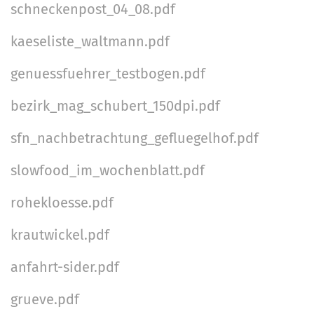
a
schneckenpost_04_08.pdf
a
l
r
v
n
t
-
kaeseliste_waltmann.pdf
d
i
s
A
p
genuessfuehrer_testbogen.pdf
g
n
e
m
a
bezirk_mag_schubert_150dpi.pdf
z
e
t
i
l
sfn_nachbetrachtung_gefluegelhof.pdf
i
f
d
i
o
u
slowfood_im_wochenblatt.pdf
s
n
n
rohekloesse.pdf
c
g
h
krautwickel.pdf
e
A
anfahrt-sider.pdf
k
grueve.pdf
t