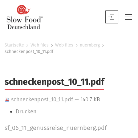
S
l
S
o
l
w
o
F
w
Startseite
Web files
Web files
nuernberg
S
o
schneckenpost_10_11.pdf
F
i
o
o
e
d
s
o
D
i
d
schneckenpost_10_11.pdf
n
e
B
d
u
h
e
schneckenpost_10_11.pdf
— 140.7 KB
t
i
n
e
s
I
Drucken
u
r
c
n
t
h
sf_06_11_genussreise_nuernberg.pdf
h
N
z
l
a
e