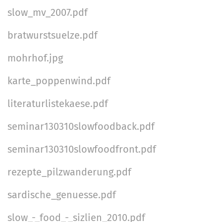
i
slow_mv_2007.pdf
o
n
bratwurstsuelze.pdf
e
n
mohrhof.jpg
karte_poppenwind.pdf
literaturlistekaese.pdf
seminar130310slowfoodback.pdf
seminar130310slowfoodfront.pdf
rezepte_pilzwanderung.pdf
sardische_genuesse.pdf
slow_-_food_-_sizlien_2010.pdf