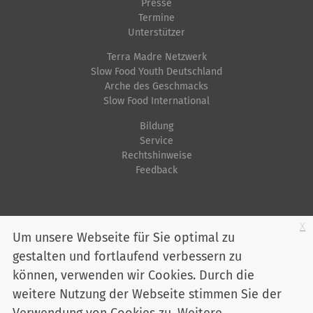
Presse
r
h
Termine
Unterstützer
G
e
r
A
Terra Madre Netzwerk
ö
k
Slow Food Youth Deutschland
Arche des Geschmacks
ß
t
Slow Food International
e
i
Bildung
…
o
Service
n
Rechtshinweise
e
Feedback
n
Startseite
Impressum
Datenschutz
Kontakt
Jobs
Sitemap
x
Um unsere Webseite für Sie optimal zu
gestalten und fortlaufend verbessern zu
Youtube
Facebook
Instagram
LinkedIn
Bluesky
können, verwenden wir Cookies. Durch die
Mitglied werden
weitere Nutzung der Webseite stimmen Sie der