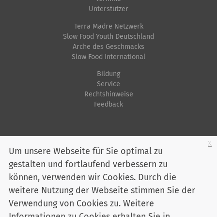
l
i
o
Unterstützer
l
s
n
Terra Madre Netzwerk
e
c
Slow Food Youth Deutschland
r
h
Arche des Geschmacks
G
e
Slow Food International
r
A
Bildung
ö
k
Service
ß
t
Rechtshinweise
Feedback
e
i
…
o
n
Startseite
Impressum
Datenschutz
Kontakt
Jobs
Sitemap
x
e
Um unsere Webseite für Sie optimal zu
n
gestalten und fortlaufend verbessern zu
Youtube
Facebook
Instagram
LinkedIn
Bluesky
können, verwenden wir Cookies. Durch die
Mitglied werden
weitere Nutzung der Webseite stimmen Sie der
Verwendung von Cookies zu. Weitere
Informationen zu Cookies erhalten Sie in