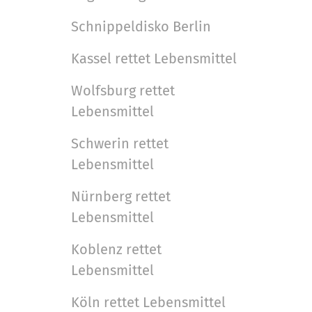
B
l
Schnippeldisko Berlin
i
t
l
s
Kassel rettet Lebensmittel
d
p
Wolfsburg rettet
i
e
Lebensmittel
n
z
v
i
Schwerin rettet
o
f
Lebensmittel
l
i
l
s
Nürnberg rettet
e
c
Lebensmittel
r
h
G
e
Koblenz rettet
r
A
Lebensmittel
ö
k
ß
t
Köln rettet Lebensmittel