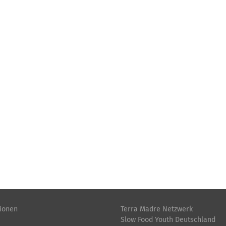
tionen
Terra Madre Netzwerk
Slow Food Youth Deutschland