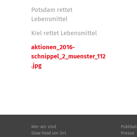
e
i
Potsdam rettet
…
o
Lebensmittel
n
e
Kiel rettet Lebensmittel
n
aktionen_2016-
schnippel_2_muenster_112
.jpg
Wer wir sind
Publika
Slow Food vor Ort
Presse