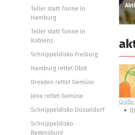
e
e
i
Akt
r
Teller statt Tonne in
u
g
Hamburg
t
a
s
Teller statt Tonne in
t
c
Koblenz
ak
h
i
l
Schnippeldisko Freiburg
o
a
n
n
Hamburg rettet Obst
d
Dresden rettet Gemüse
Jena rettet Gemüse
Z
Größe:
Schnippeldisko Düsseldorf
e
I
D
i
n
Schnippeldisko
g
h
Regensburg
e
a