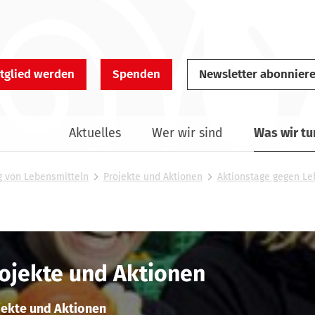
tglied werden
Spenden
Newsletter abonnier
Aktuelles
Wer wir sind
Was wir tu
 von Lebensmitteln
Projekte und Aktionen
Aktionstage gegen L
ojekte und Aktionen
jekte und Aktionen