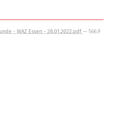
e
z
n
e
r
-
unde - WAZ Essen - 28.01.2022.pdf
— 566.9
A
n
m
e
l
d
u
n
g