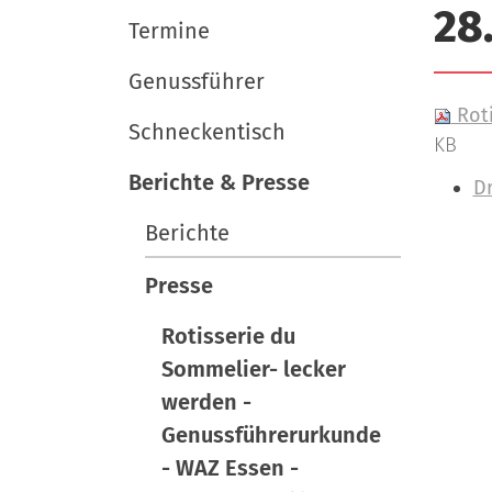
i
e
e
28
r
Termine
u
g
t
a
Genussführer
s
t
Roti
c
Schneckentisch
KB
i
h
Berichte & Presse
l
o
I
D
a
n
n
Berichte
n
h
d
a
Presse
l
Rotisserie du
t
s
Sommelier- lecker
p
werden -
e
Genussführerurkunde
z
- WAZ Essen -
i