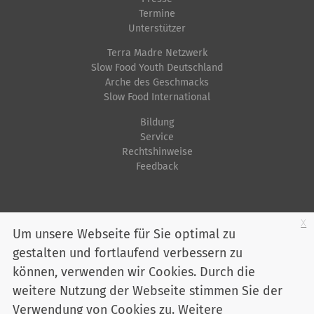
Termine
Unterstützer
Terra Madre Netzwerk
Slow Food Youth Deutschland
Arche des Geschmacks
Slow Food International
Bildung
Service
Rechtshinweise
Feedback
Startseite
Impressum
Datenschutz
Kontakt
Jobs
Sitemap
x
Um unsere Webseite für Sie optimal zu
gestalten und fortlaufend verbessern zu
Youtube
Facebook
Instagram
LinkedIn
Bluesky
können, verwenden wir Cookies. Durch die
Mitglied werden
weitere Nutzung der Webseite stimmen Sie der
Verwendung von Cookies zu. Weitere