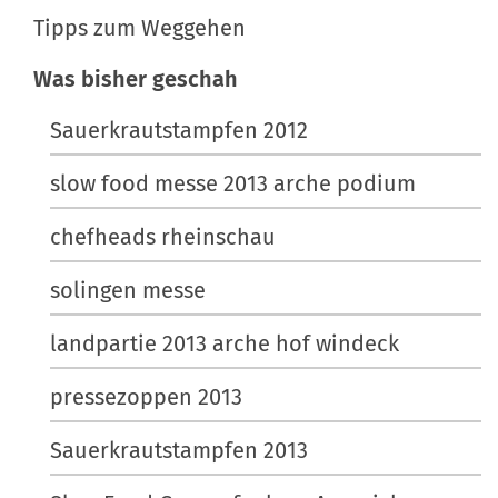
t
v
i
Tipps zum Weggehen
o
f
i
l
i
Was bisher geschah
o
l
s
n
e
c
Sauerkrautstampfen 2012
r
h
slow food messe 2013 arche podium
G
e
r
A
chefheads rheinschau
ö
k
ß
t
solingen messe
e
i
…
o
landpartie 2013 arche hof windeck
n
pressezoppen 2013
e
n
Sauerkrautstampfen 2013