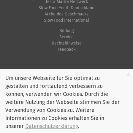
Terra Madre Netzwerk
Slow Food Youth Deutschland
Arche des Geschmacks
Slow Food International
Bildung
Service
Rechtshinweise
Feedback
Startseite
Impressum
Datenschutz
Kontakt
Jobs
Sitemap
x
Um unsere Webseite für Sie optimal zu
gestalten und fortlaufend verbessern zu
Youtube
Facebook
Instagram
LinkedIn
Bluesky
können, verwenden wir Cookies. Durch die
Mitglied werden
weitere Nutzung der Webseite stimmen Sie der
Verwendung von Cookies zu. Weitere
Informationen zu Cookies erhalten Sie in
Slow Food Deutschland e. V. - Marienstraße 30 - 10117 Berlin
Telefon:
030 / 2 00 04 75-0
unserer
Datenschutzerklärung
.
info@slowfood.de