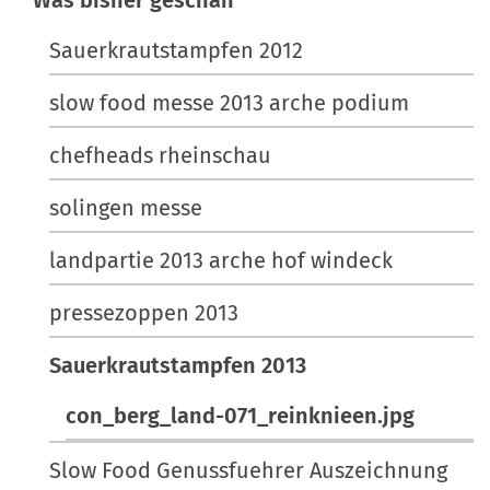
Was bisher geschah
o
l
s
n
e
c
Sauerkrautstampfen 2012
r
h
slow food messe 2013 arche podium
G
e
r
A
chefheads rheinschau
ö
k
ß
t
solingen messe
e
i
…
o
landpartie 2013 arche hof windeck
n
pressezoppen 2013
e
n
Sauerkrautstampfen 2013
con_berg_land-071_reinknieen.jpg
Slow Food Genussfuehrer Auszeichnung