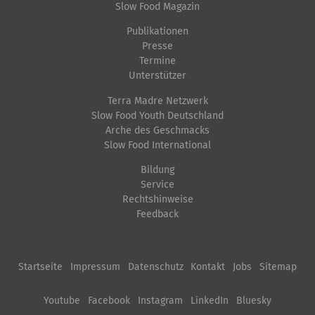
l
i
Slow Food Magazin
l
s
Publikationen
e
c
Presse
r
h
Termine
Unterstützer
G
e
r
A
Terra Madre Netzwerk
ö
k
Slow Food Youth Deutschland
Arche des Geschmacks
ß
t
Slow Food International
e
i
Bildung
…
o
Service
n
Rechtshinweise
e
Feedback
n
Startseite
Impressum
Datenschutz
Kontakt
Jobs
Sitemap
Youtube
Facebook
Instagram
LinkedIn
Bluesky