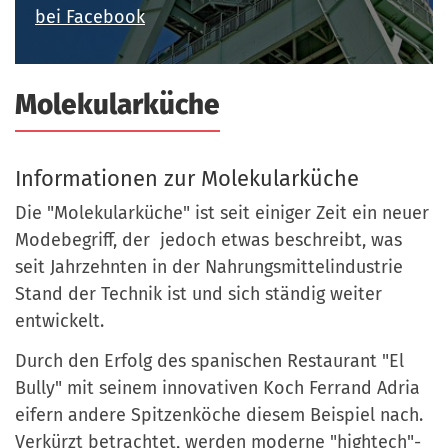
a
bei Facebook
r
n
-
d
A
Molekularküche
n
m
e
Informationen zur Molekularküche
l
d
Die "Molekularküche" ist seit einiger Zeit ein neuer
u
Modebegriff, der jedoch etwas beschreibt, was
n
seit Jahrzehnten in der Nahrungsmittelindustrie
g
Stand der Technik ist und sich ständig weiter
entwickelt.
Durch den Erfolg des spanischen Restaurant "El
Bully" mit seinem innovativen Koch Ferrand Adria
eifern andere Spitzenköche diesem Beispiel nach.
Verkürzt betrachtet, werden moderne "hightech"-