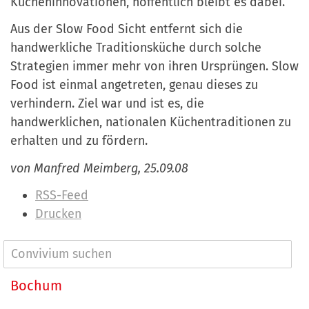
Kücheninnovationen, hoffentlich bleibt es dabei.
Aus der Slow Food Sicht entfernt sich die
handwerkliche Traditionsküche durch solche
Strategien immer mehr von ihren Ursprüngen. Slow
Food ist einmal angetreten, genau dieses zu
verhindern. Ziel war und ist es, die
handwerklichen, nationalen Küchentraditionen zu
erhalten und zu fördern.
von Manfred Meimberg, 25.09.08
I
RSS-Feed
n
Drucken
h
a
N
l
a
Bochum
t
v
s