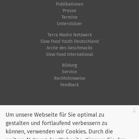
Publikationen
Presse
Termine
Unterstützer
Terra Madre Netzwerk
Slow Food Youth Deutschland
Arche des Geschmacks
Slow Food International
Bildung
Service
Rechtshinweise
Feedback
Startseite
Impressum
Datenschutz
Kontakt
Jobs
Sitemap
x
Um unsere Webseite für Sie optimal zu
gestalten und fortlaufend verbessern zu
Youtube
Facebook
Instagram
LinkedIn
Bluesky
können, verwenden wir Cookies. Durch die
Mitglied werden