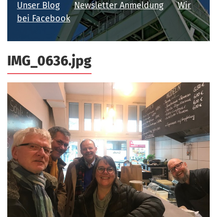
Unser Blog
Newsletter Anmeldung
Wir
a
r
bei Facebook
n
-
d
A
n
IMG_0636.jpg
m
e
l
d
u
n
g