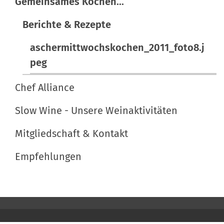
Gemeinsames Kochen...
G
e
r
A
Berichte & Rezepte
ö
k
ß
t
aschermittwochskochen_2011_foto8.j
e
i
peg
…
o
n
Chef Alliance
e
Slow Wine - Unsere Weinaktivitäten
n
Mitgliedschaft & Kontakt
Empfehlungen