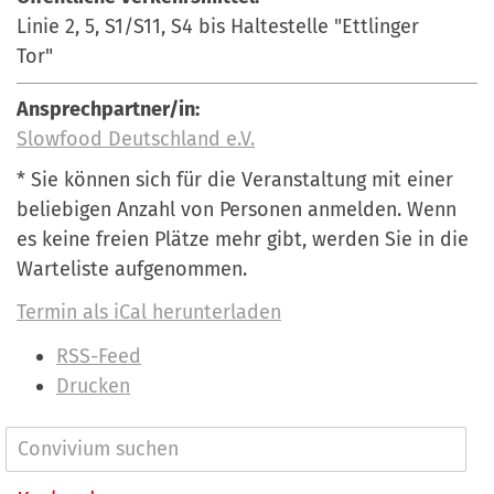
Linie 2, 5, S1/S11, S4 bis Haltestelle "Ettlinger
Tor"
Ansprechpartner/in:
Slowfood Deutschland e.V.
* Sie können sich für die Veranstaltung mit einer
beliebigen Anzahl von Personen anmelden. Wenn
es keine freien Plätze mehr gibt, werden Sie in die
Warteliste aufgenommen.
Termin als iCal herunterladen
I
RSS-Feed
n
Drucken
h
a
N
l