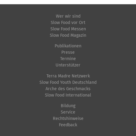
Wer wir sind
Slow Food vor Ort
Slow Food Messen
Slow Food Magazin
Publikationen
Presse
Termine
Unterstützer
Terra Madre Netzwerk
Slow Food Youth Deutschland
Arche des Geschmacks
Slow Food International
Bildung
Service
Rechtshinweise
Feedback