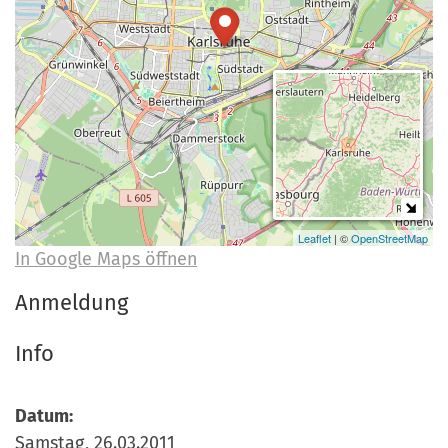
a
r
n
-
d
A
n
m
e
l
d
u
Leaflet
| ©
OpenStreetMap
In Google Maps öffnen
n
g
Anmeldung
Info
Datum:
Samstag, 26.03.2011