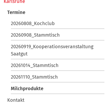
a
Karlsruhe
t
v
s
Termine
p
i
e
20260808_Kochclub
g
z
a
i
20260908_Stammtisch
t
f
20260919_Kooperationsveranstaltung
i
i
Saatgut
s
o
c
20261014_Stammtisch
n
h
e
20261110_Stammtisch
A
k
Milchprodukte
t
i
Kontakt
o