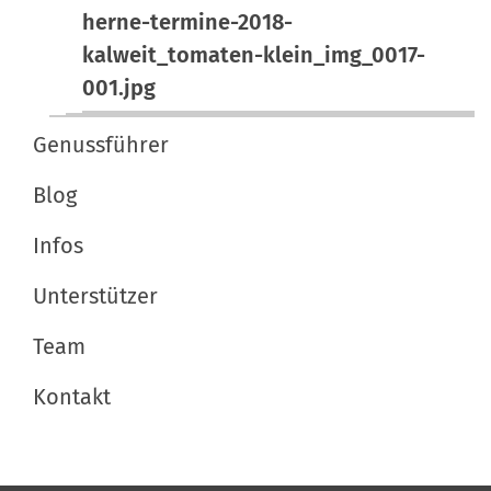
l
i
herne-termine-2018-
o
l
s
kalweit_tomaten-klein_img_0017-
n
e
c
001.jpg
r
h
G
e
Genussführer
r
A
ö
k
Blog
ß
t
Infos
e
i
…
o
Unterstützer
n
e
Team
n
Kontakt