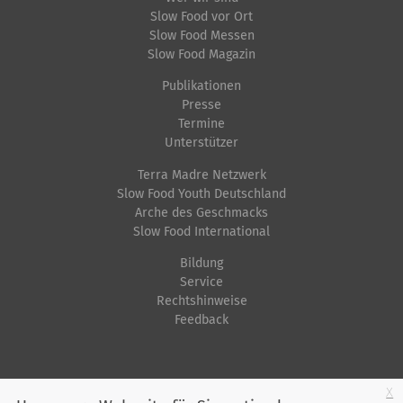
Slow Food vor Ort
Slow Food Messen
Slow Food Magazin
Publikationen
Presse
Termine
Unterstützer
Terra Madre Netzwerk
Slow Food Youth Deutschland
Arche des Geschmacks
Slow Food International
Bildung
Service
Rechtshinweise
Feedback
Startseite
Impressum
Datenschutz
Kontakt
Jobs
Sitemap
x