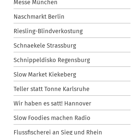
Messe München
…
o
n
Naschmarkt Berlin
e
n
Riesling-Blindverkostung
Schnaekele Strassburg
Schnippeldisko Regensburg
Slow Market Kiekeberg
Teller statt Tonne Karlsruhe
Wir haben es satt! Hannover
Slow Foodies machen Radio
Flussfischerei an Sieg und Rhein