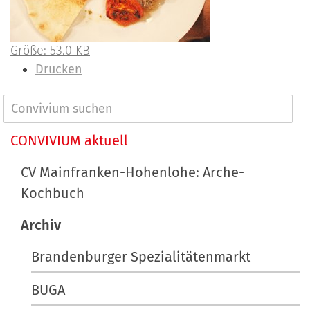
Z
Größe: 53.0 KB
e
I
Drucken
i
n
g
h
N
e
a
a
CONVIVIUM aktuell
B
l
v
i
t
CV Mainfranken-Hohenlohe: Arche-
l
s
i
Kochbuch
d
p
g
i
e
Archiv
a
n
z
t
v
i
Brandenburger Spezialitätenmarkt
o
f
i
BUGA
l
i
o