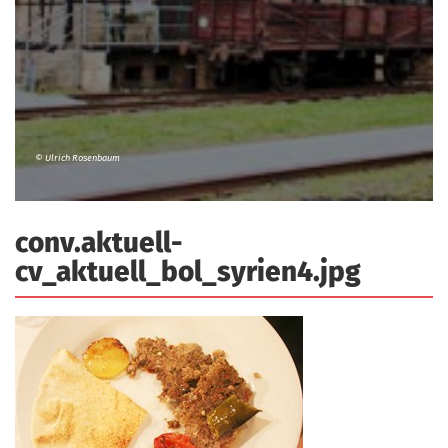
a
r
n
-
d
A
n
m
e
© Ulrich Rosenbaum
l
d
conv.aktuell-
u
cv_aktuell_bol_syrien4.jpg
n
g