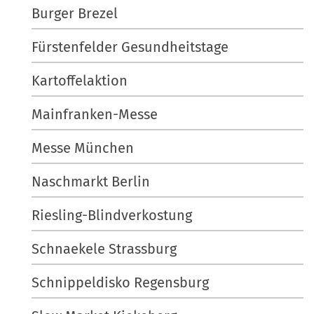
l
s
Burger Brezel
n
e
c
r
h
Fürstenfelder Gesundheitstage
G
e
r
A
Kartoffelaktion
ö
k
Mainfranken-Messe
ß
t
e
i
Messe München
…
o
n
Naschmarkt Berlin
e
n
Riesling-Blindverkostung
Schnaekele Strassburg
Schnippeldisko Regensburg