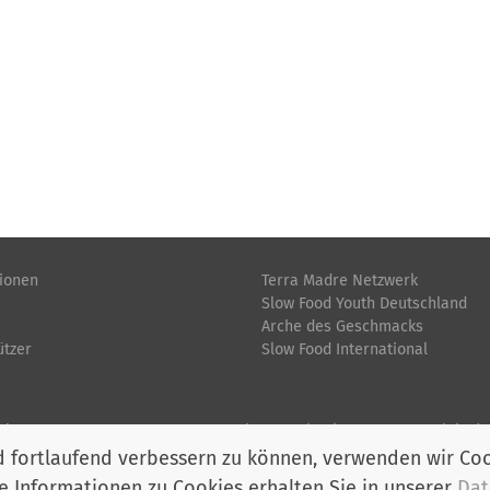
tionen
Terra Madre Netzwerk
Slow Food Youth Deutschland
Arche des Geschmacks
ützer
Slow Food International
Sitemap
Youtube
Facebook
Instagram
LinkedI
d fortlaufend verbessern zu können, verwenden wir Co
 Informationen zu Cookies erhalten Sie in unserer
Dat