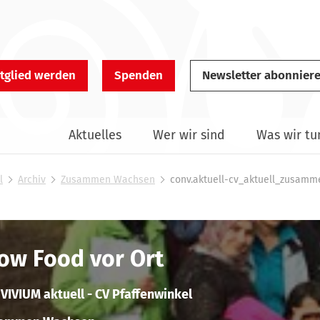
tglied werden
Spenden
Newsletter abonnier
Aktuelles
Wer wir sind
Was wir tu
l
Archiv
Zusammen Wachsen
conv.aktuell-cv_aktuell_zusam
ow Food vor Ort
VIVIUM
aktuell - CV Pfaffenwinkel