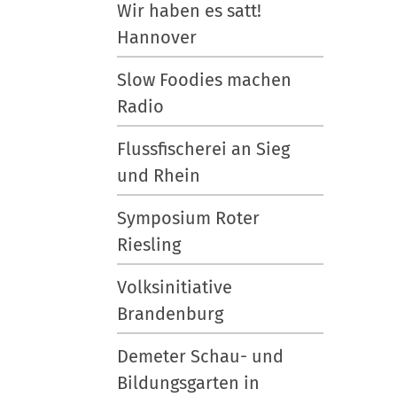
r
h
Wir haben es satt!
G
e
Hannover
r
A
ö
k
Slow Foodies machen
ß
t
Radio
e
i
…
o
Flussfischerei an Sieg
n
und Rhein
e
n
Symposium Roter
Riesling
Volksinitiative
Brandenburg
Demeter Schau- und
Bildungsgarten in