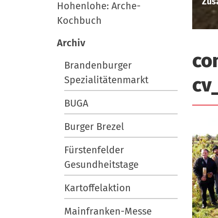
i
Zus
e
e
Hohenlohe: Arche-
r
u
g
Kochbuch
t
a
s
Archiv
t
c
co
Brandenburger
i
h
cv
Spezialitätenmarkt
l
o
a
n
BUGA
n
d
Burger Brezel
Fürstenfelder
Gesundheitstage
Kartoffelaktion
Mainfranken-Messe