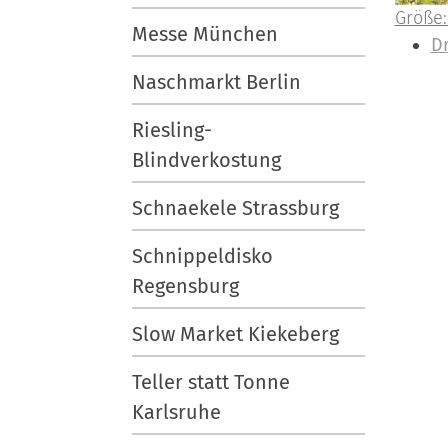
Z
Größe:
Messe München
e
I
D
i
n
Naschmarkt Berlin
g
h
e
a
Riesling-
B
l
Blindverkostung
i
t
l
s
Schnaekele Strassburg
d
p
Schnippeldisko
i
e
Regensburg
n
z
v
i
Slow Market Kiekeberg
o
f
l
i
Teller statt Tonne
l
s
Karlsruhe
e
c