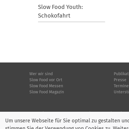
Slow Food Youth:
Schokofahrt
Wer wir sind
Publika
Slow Food vor Ort
Presse
Slow Food Messen
Termine
Slow Food Magazin
Unterst
Startseite
Impressum
Datenschutz
Kontakt
Jobs
Um unsere Webseite für Sie optimal zu gestalten un
stimmen Sie der Verwendung von Cookies zu. Weitere