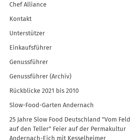
Chef Alliance
f
i
i
Kontakt
o
s
n
c
Unterstützer
h
Einkaufsführer
e
A
Genussführer
k
t
Genussführer (Archiv)
i
Rückblicke 2021 bis 2010
o
n
Slow-Food-Garten Andernach
e
n
25 Jahre Slow Food Deutschland "Vom Feld
auf den Teller" Feier auf der Permakultur
Andernach-Eich mit Kesselheimer