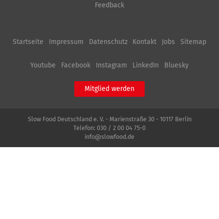
Feedback
Startseite
Impressum
Datenschutz
Kontakt
Jobs
Sitemap
Youtube
Facebook
Instagram
LinkedIn
Bluesky
Mitglied werden
Slow Food Deutschland e. V. - Marienstraße 30 - 10117 Berlin
Telefon:
030 / 2 00 04 75-0
info@slowfood.de