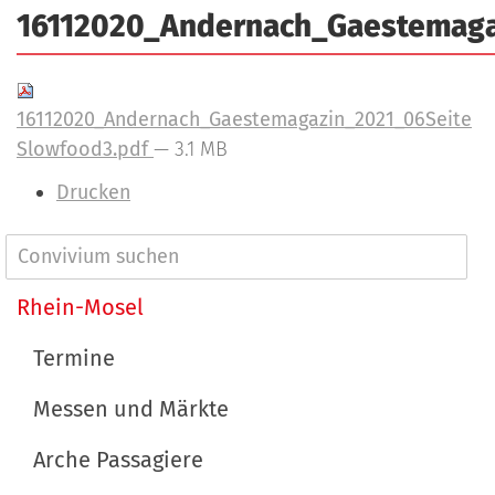
a
16112020_Andernach_Gaestemaga
r
n
-
d
A
n
16112020_Andernach_Gaestemagazin_2021_06Seite
m
Slowfood3.pdf
— 3.1 MB
e
I
Drucken
l
n
d
h
N
u
a
n
a
Rhein-Mosel
l
g
v
t
Termine
s
i
p
Messen und Märkte
g
e
a
Arche Passagiere
z
t
i