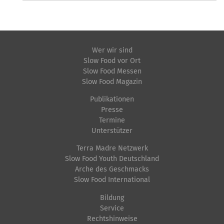
Wer wir sind
Slow Food vor Ort
Slow Food Messen
Slow Food Magazin
Publikationen
Presse
Termine
Unterstützer
Terra Madre Netzwerk
Slow Food Youth Deutschland
Arche des Geschmacks
Slow Food International
Bildung
Service
Rechtshinweise