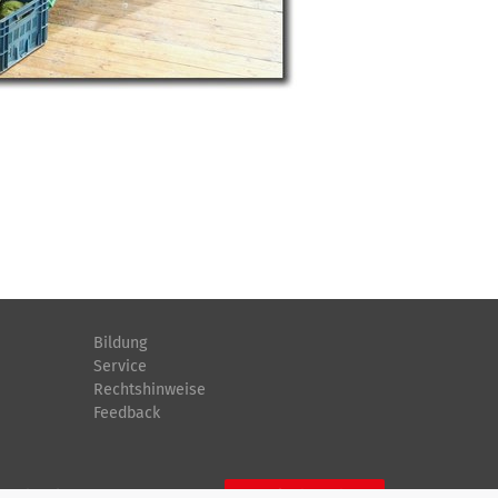
Bildung
Service
Rechtshinweise
Feedback
n
Bluesky
Mitglied werden