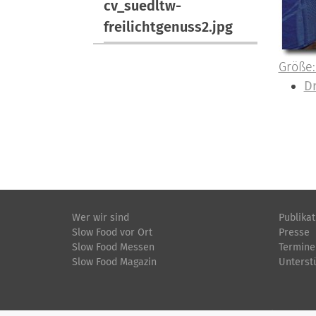
cv_suedltw-
freilichtgenuss2.jpg
Z
Größe:
e
I
D
i
n
g
h
e
a
B
l
i
t
l
s
d
p
Wer wir sind
Publika
Slow Food vor Ort
Presse
i
e
Slow Food Messen
Termine
n
z
Slow Food Magazin
Unterst
v
i
o
f
l
i
Startseite
Impressum
Datenschutz
Kontakt
Jobs