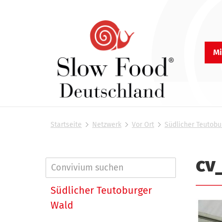
Mi
S
l
Startseite
Netzwerk
Vor Ort
Südlicher Teutobu
o
S
i
w
e
F
cv
s
o
N
i
n
o
a
Südlicher Teutoburger
d
d
h
v
Wald
D
i