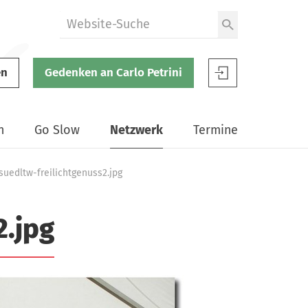
W
e
b
en
Gedenken an Carlo Petrini
s
S
i
l
t
o
n
Go Slow
Netzwerk
Termine
e
w
d
F
u
o
suedltw-freilichtgenuss2.jpg
r
o
c
d
2.jpg
h
B
s
e
u
n
c
u
h
t