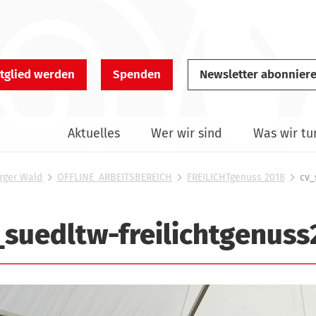
tglied werden
Spenden
Newsletter abonnier
Aktuelles
Wer wir sind
Was wir tu
rger Wald
OFFLINE_ARBEITSBEREICH
FREILICHTgenuss 2018
cv_
_suedltw-freilichtgenuss