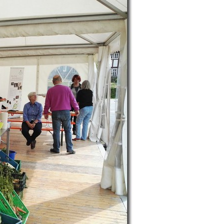
e
z
n
e
r
-
A
n
m
e
l
d
u
n
g