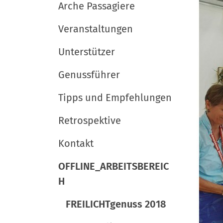
i
e
e
Arche Passagiere
r
u
g
Veranstaltungen
t
a
s
t
Unterstützer
c
i
h
Genussführer
l
o
a
Tipps und Empfehlungen
n
n
Retrospektive
d
Kontakt
OFFLINE_ARBEITSBEREIC
H
FREILICHTgenuss 2018