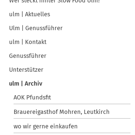
Wer steckt hinter Slow Food Ulm?
o
f
i
l
i
ulm | Aktuelles
o
l
s
n
e
c
Ulm | Genussführer
r
h
ulm | Kontakt
G
e
r
A
Genussführer
ö
k
ß
t
Unterstützer
e
i
ulm | Archiv
…
o
n
AOK Pfundsfit
e
n
Brauereigasthof Mohren, Leutkirch
wo wir gerne einkaufen