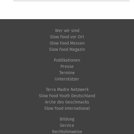
Wer wir sind
Slow Food vor Ort
Slow Food Messen
Slow Food Magazin
Publikationen
Presse
Termine
Unterstützer
Terra Madre Netzwerk
Slow Food Youth Deutschland
Arche des Geschmacks
Slow Food International
Bildung
Service
Rechtshinweise