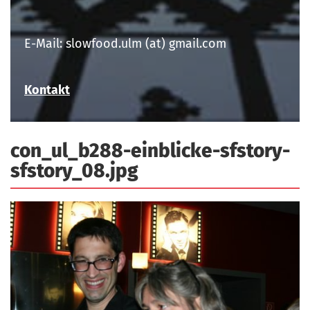
a
r
n
-
E-Mail: slowfood.ulm (at) gmail.com
d
A
n
Kontakt
m
e
l
con_ul_b288-einblicke-sfstory-
d
u
sfstory_08.jpg
n
g