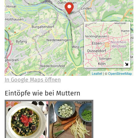
a
r
n
-
d
A
n
m
e
l
d
u
Leaflet
| ©
OpenStreetMap
In Google Maps öffnen
n
g
Eintöpfe wie bei Muttern