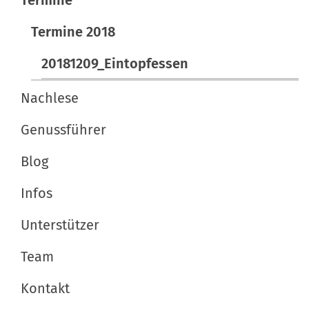
p
i
e
Termine 2018
g
z
a
20181209_Eintopfessen
i
t
f
Nachlese
i
i
s
o
Genussführer
c
n
h
Blog
e
Infos
A
k
Unterstützer
t
i
Team
o
n
Kontakt
e