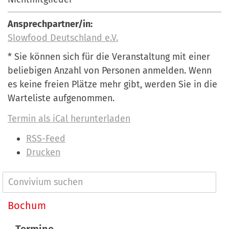
Ansprechpartner/in:
Slowfood Deutschland e.V.
* Sie können sich für die Veranstaltung mit einer
beliebigen Anzahl von Personen anmelden. Wenn
es keine freien Plätze mehr gibt, werden Sie in die
Warteliste aufgenommen.
Termin als iCal herunterladen
I
RSS-Feed
n
Drucken
h
a
N
l
a
Bochum
t
v
s
Termine