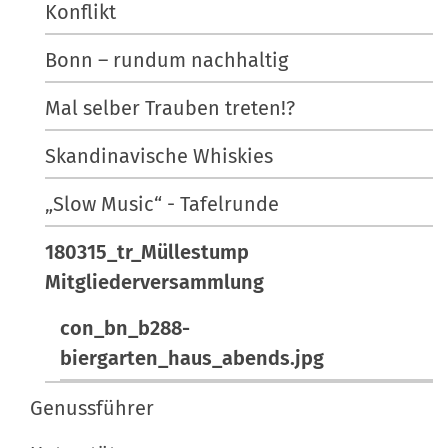
Konflikt
l
i
o
l
s
Bonn – rundum nachhaltig
n
e
c
r
h
Mal selber Trauben treten!?
G
e
r
A
Skandinavische Whiskies
ö
k
„Slow Music“ - Tafelrunde
ß
t
e
i
180315_tr_Müllestump
…
o
Mitgliederversammlung
n
e
con_bn_b288-
n
biergarten_haus_abends.jpg
Genussführer