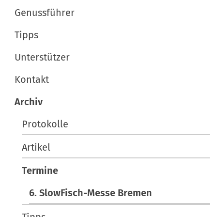
t
f
Genussführer
i
i
s
Tipps
o
c
n
h
Unterstützer
e
Kontakt
A
k
Archiv
t
i
Protokolle
o
Artikel
n
e
Termine
n
6. SlowFisch-Messe Bremen