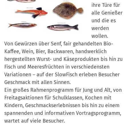
a
ihre Türe für
r
n
alle Genießer
-
d
und die es
A
werden
n
wollen.
m
Von Gewürzen über Senf, fair gehandelten Bio-
e
Kaffee, Wein, Bier, Backwaren, handwerklich
l
hergestellten Wurst- und Käseprodukten bis hin zu
d
Fisch und Meeresfrüchten in verschiedensten
u
Variationen – auf der SlowFisch erleben Besucher
n
Geschmack mit allen Sinnen.
g
Ein großes Rahmenprogramm für Jung und Alt, von
Freitagsaktionen für Schulklassen, Kochen mit
Kindern, Geschmackserlebnissen bis hin zu einem
spannenden und informativen Vortragsprogramm,
wartet auf viele Besucher.