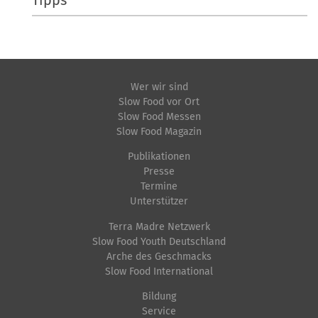
Tipps
Wer wir sind
Slow Food vor Ort
Slow Food Messen
Slow Food Magazin
Publikationen
Presse
Termine
Unterstützer
Terra Madre Netzwerk
Slow Food Youth Deutschland
Arche des Geschmacks
Slow Food International
Bildung
Service