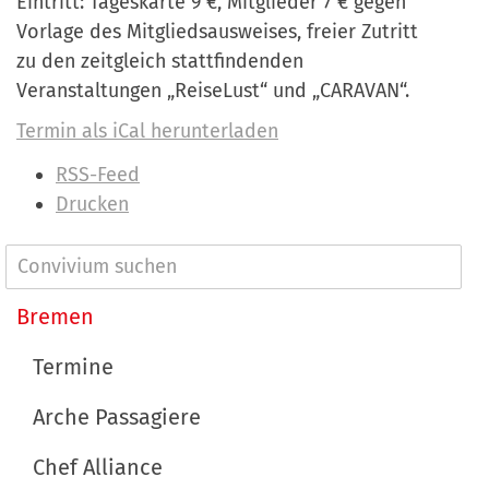
Eintritt: Tageskarte 9 €, Mitglieder 7 € gegen
Vorlage des Mitgliedsausweises, freier Zutritt
zu den zeitgleich stattfindenden
Veranstaltungen „ReiseLust“ und „CARAVAN“.
Termin als iCal herunterladen
I
RSS-Feed
n
Drucken
h
a
N
l
a
Bremen
t
v
s
Termine
p
i
e
Arche Passagiere
g
z
a
Chef Alliance
i