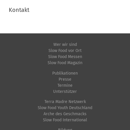
Kontakt
Wer wir sind
Slow Food vor Ort
Slow Food Messen
Slow Food Magazin
Publikationen
Presse
Termine
Unterstützer
Terra Madre Netzwerk
Slow Food Youth Deutschland
Arche des Geschmacks
Slow Food International