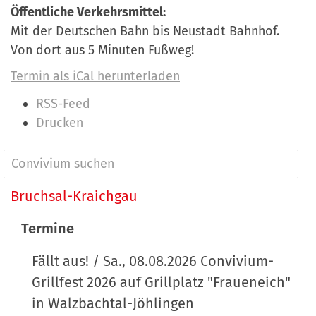
Öffentliche Verkehrsmittel:
Mit der Deutschen Bahn bis Neustadt Bahnhof.
Von dort aus 5 Minuten Fußweg!
Termin als iCal herunterladen
I
RSS-Feed
n
Drucken
h
a
N
l
a
Bruchsal-Kraichgau
t
v
s
Termine
p
i
e
Fällt aus! / Sa., 08.08.2026 Convivium-
g
z
Grillfest 2026 auf Grillplatz "Fraueneich"
a
i
in Walzbachtal-Jöhlingen
t
f