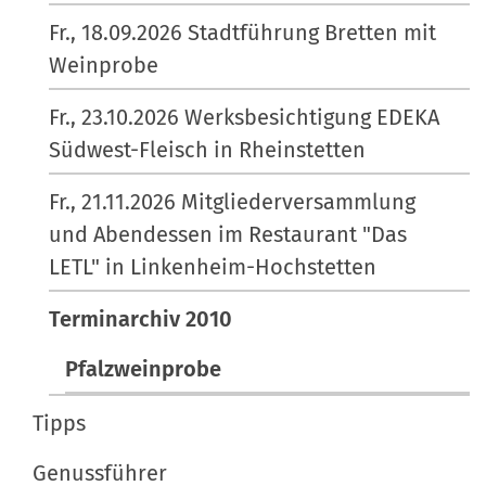
i
i
Fr., 18.09.2026 Stadtführung Bretten mit
s
Weinprobe
o
c
n
h
Fr., 23.10.2026 Werksbesichtigung EDEKA
e
Südwest-Fleisch in Rheinstetten
A
k
Fr., 21.11.2026 Mitgliederversammlung
t
und Abendessen im Restaurant "Das
i
LETL" in Linkenheim-Hochstetten
o
n
Terminarchiv 2010
e
Pfalzweinprobe
n
Tipps
Genussführer