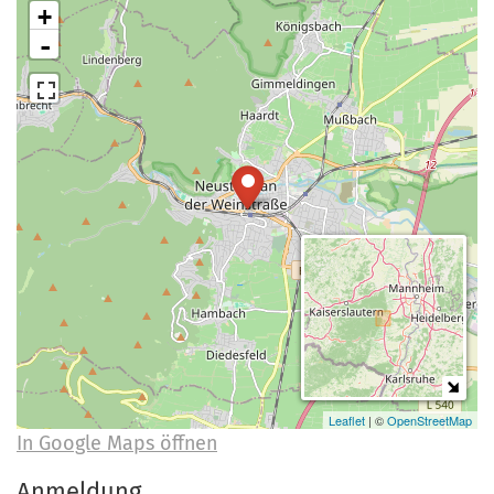
a
+
r
-
n
-
d
A
n
m
e
l
d
u
n
g
Leaflet
| ©
OpenStreetMap
In Google Maps öffnen
Anmeldung