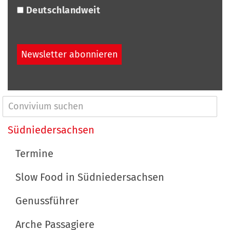
Deutschlandweit
N
a
Südniedersachsen
v
Termine
i
Slow Food in Südniedersachsen
g
a
Genussführer
t
Arche Passagiere