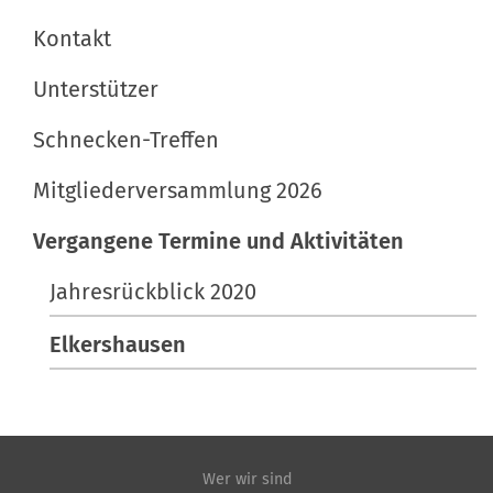
i
Kontakt
o
n
Unterstützer
Schnecken-Treffen
Mitgliederversammlung 2026
Vergangene Termine und Aktivitäten
Jahresrückblick 2020
Elkershausen
Wer wir sind