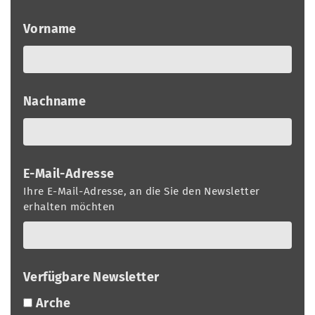
a
r
n
Vorname
-
d
A
n
m
Nachname
e
l
d
u
E-Mail-Adresse
n
Ihre E-Mail-Adresse, an die Sie den Newsletter
g
erhalten möchten
Verfügbare Newsletter
Arche