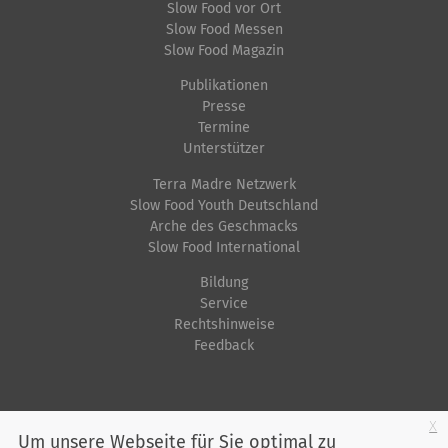
Slow Food vor Ort
Slow Food Messen
Slow Food Magazin
Publikationen
Presse
Termine
Unterstützer
Terra Madre Netzwerk
Slow Food Youth Deutschland
Arche des Geschmacks
Slow Food International
Bildung
Service
Rechtshinweise
Feedback
Startseite
Impressum
Datenschutz
Kontakt
Jobs
Sitemap
x
Um unsere Webseite für Sie optimal zu