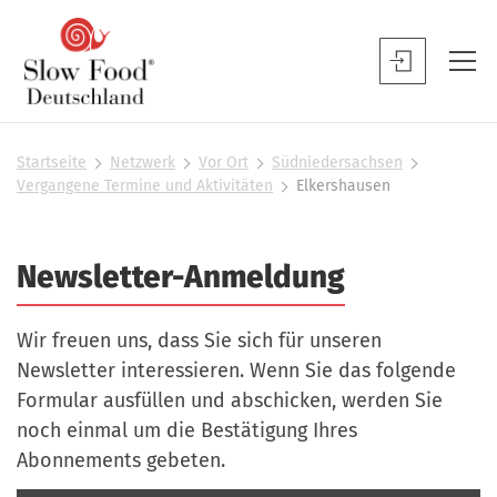
S
l
S
o
l
w
o
F
w
Startseite
Netzwerk
Vor Ort
Südniedersachsen
S
o
Vergangene Termine und Aktivitäten
Elkershausen
F
i
o
o
e
d
s
o
Newsletter-Anmeldung
D
i
d
n
e
B
d
u
Wir freuen uns, dass Sie sich für unseren
h
e
t
i
Newsletter interessieren. Wenn Sie das folgende
n
e
s
Formular ausfüllen und abschicken, werden Sie
u
r
c
noch einmal um die Bestätigung Ihres
t
h
Abonnements gebeten.
z
l
e