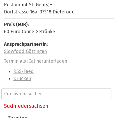
Restaurant St. Georges
Dorfstrasse 16a, 37318 Dieterode
Preis (EUR):
60 Euro (ohne Getränke
Ansprechpartner/in:
Slowfood Göttingen
Termin als iCal herunterladen
I
RSS-Feed
n
Drucken
h
a
N
l
a
Südniedersachsen
t
v
s
Termine