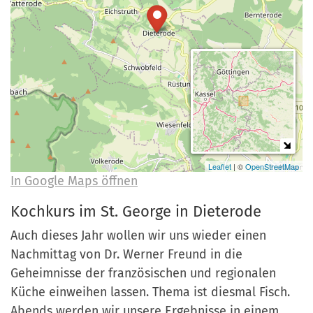
a
r
n
-
d
A
n
m
e
l
d
u
Leaflet
| ©
OpenStreetMap
In Google Maps öffnen
n
g
Kochkurs im St. George in Dieterode
Auch dieses Jahr wollen wir uns wieder einen
Nachmittag von Dr. Werner Freund in die
Geheimnisse der französischen und regionalen
Küche einweihen lassen. Thema ist diesmal Fisch.
Abends werden wir unsere Ergebnisse in einem