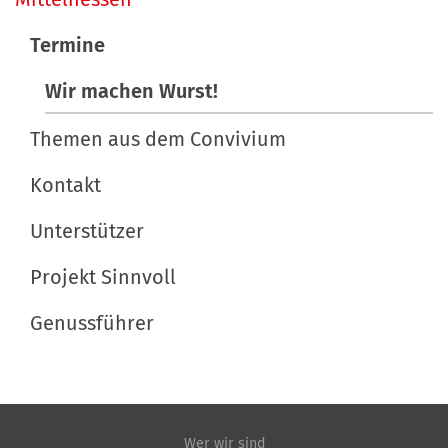
t
v
s
Termine
p
i
e
Wir machen Wurst!
g
z
a
i
Themen aus dem Convivium
t
f
Kontakt
i
i
s
Unterstützer
o
c
n
h
Projekt Sinnvoll
e
Genussführer
A
k
t
i
o
Wer wir sind