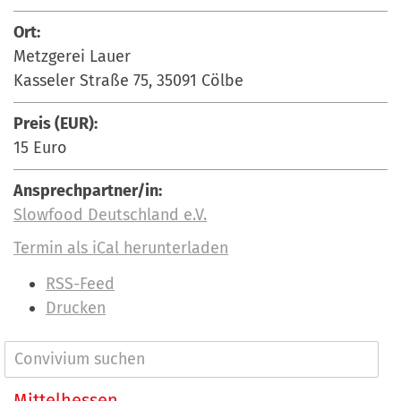
Ort:
Metzgerei Lauer
Kasseler Straße 75, 35091 Cölbe
Preis (EUR):
15 Euro
Ansprechpartner/in:
Slowfood Deutschland e.V.
Termin als iCal herunterladen
I
RSS-Feed
n
Drucken
h
a
N
l
a
Mittelhessen