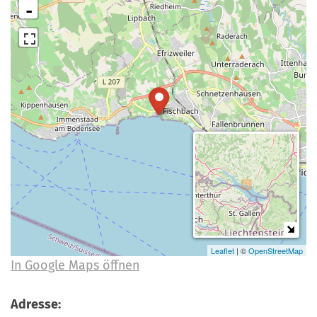
-
a
r
n
-
d
A
n
m
e
l
d
u
n
g
Leaflet
| ©
OpenStreetMap
In Google Maps öffnen
Adresse: