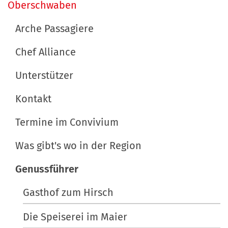
a
Oberschwaben
t
v
s
Arche Passagiere
p
i
e
Chef Alliance
g
z
a
Unterstützer
i
t
f
Kontakt
i
i
s
Termine im Convivium
o
c
n
h
Was gibt's wo in der Region
e
Genussführer
A
k
Gasthof zum Hirsch
t
i
Die Speiserei im Maier
o