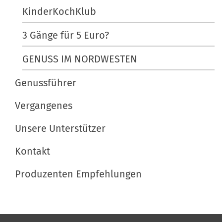
n
e
c
KinderKochKlub
r
h
3 Gänge für 5 Euro?
G
e
r
A
GENUSS IM NORDWESTEN
ö
k
ß
t
Genussführer
e
i
…
o
Vergangenes
n
Unsere Unterstützer
e
n
Kontakt
Produzenten Empfehlungen