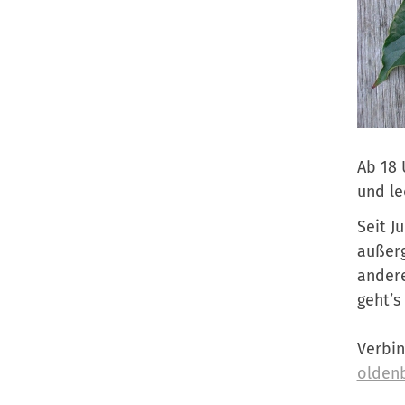
Ab 18 
und le
Seit J
außerg
andere
geht’s
Verbin
olden