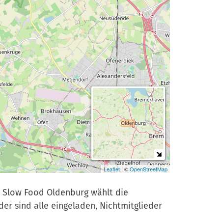
e
z
n
e
r
-
A
n
m
e
l
d
u
n
g
Leaflet
| ©
OpenStreetMap
s: Slow Food Oldenburg wählt die
der sind alle eingeladen, Nichtmitglieder