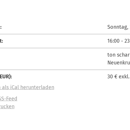
:
Sonntag, 
t:
16:00
-
23
ton scha
Neuenkru
(EUR):
30 € exkl
 als iCal herunterladen
SS-Feed
rucken