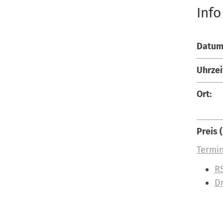
Info
Datum
Uhrzei
Ort:
Preis 
Termin
I
R
n
D
h
a
l