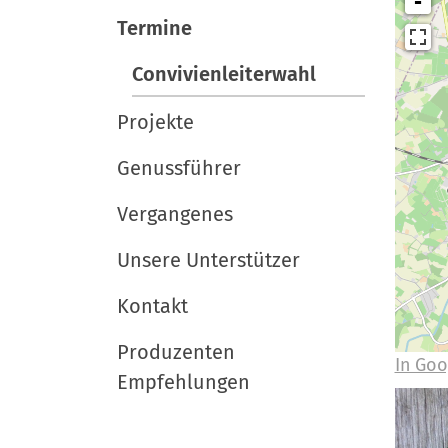
i
-
e
e
r
Termine
u
g
t
a
Convivienleiterwahl
s
t
c
Projekte
i
h
l
Genussführer
o
a
n
Vergangenes
n
d
Unsere Unterstützer
Kontakt
Produzenten
In Goo
Empfehlungen