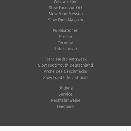
Wer wir sind
Slow Food vor Ort
Slow Food Messen
Slow Food Magazin
Publikationen
Presse
Termine
Unterstützer
Terra Madre Netzwerk
Slow Food Youth Deutschland
Arche des Geschmacks
Slow Food International
Bildung
Service
Rechtshinweise
Feedback
Startseite
Impressum
Datenschutz
Kontakt
Jobs
Sitemap
x